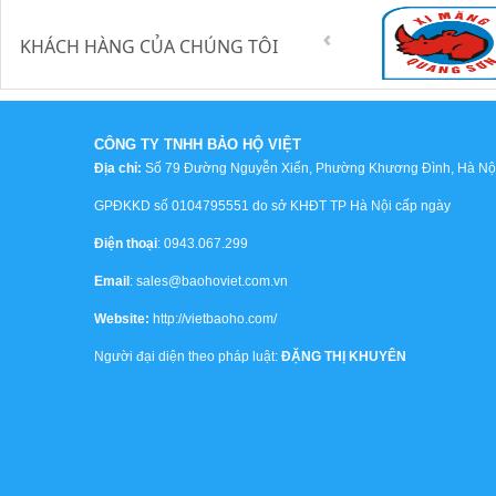
KHÁCH HÀNG CỦA CHÚNG TÔI
CÔNG TY TNHH BẢO HỘ VIỆT
Địa chỉ:
Số 79 Đường Nguyễn Xiển, Phường Khương Đình, Hà Nội,
GPĐKKD số 0104795551 do sở KHĐT TP Hà Nội cấp ngày
Điện thoại
: 0943.067.299
Email
: sales@baohoviet.com.vn
Website:
http://vietbaoho.com/
Người đại diện theo pháp luật:
ĐẶNG THỊ KHUYÊN