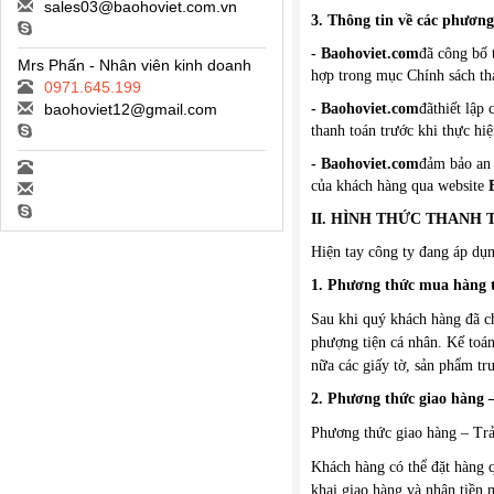
sales03@baohoviet.com.vn
3. Thông tin về các phương
- Baohoviet.com
đã công bố 
Mrs Phấn - Nhân viên kinh doanh
hợp trong mục Chính sách th
0971.645.199
baohoviet12@gmail.com
- Baohoviet.com
đãthiết lập
thanh toán trước khi thực hiệ
- Baohoviet.com
đảm bảo an 
của khách hàng qua website
II. HÌNH THỨC THANH 
Hiện tay công ty đang áp dụn
1. Phương thức mua hàng tr
Sau khi quý khách hàng đã c
phượng tiện cá nhân. Kế toán
nữa các giấy tờ, sản phẩm trư
2. Phương thức giao hàng –
Phương thức giao hàng – Trả 
Khách hàng có thể đặt hàng 
khai giao hàng và nhận tiền 