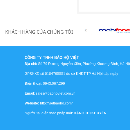
KHÁCH HÀNG CỦA CHÚNG TÔI
CÔNG TY TNHH BẢO HỘ VIỆT
Địa chỉ:
Số 79 Đường Nguyễn Xiển, Phường Khương Đình, Hà Nội,
GPĐKKD số 0104795551 do sở KHĐT TP Hà Nội cấp ngày
Điện thoại
: 0943.067.299
Email
: sales@baohoviet.com.vn
Website:
http://vietbaoho.com/
Người đại diện theo pháp luật:
ĐẶNG THỊ KHUYÊN