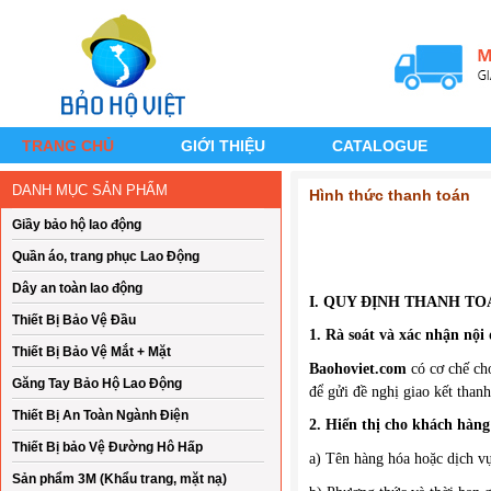
TRANG CHỦ
GIỚI THIỆU
CATALOGUE
DANH MỤC SẢN PHẨM
Hình thức thanh toán
Giầy bảo hộ lao động
Quần áo, trang phục Lao Động
Dây an toàn lao động
I. QUY ĐỊNH THANH TO
Thiết Bị Bảo Vệ Đầu
1. Rà soát và xác nhận nội
Thiết Bị Bảo Vệ Mắt + Mặt
Baohoviet.com
có cơ chế ch
Găng Tay Bảo Hộ Lao Động
để gửi đề nghị giao kết thanh
Thiết Bị An Toàn Ngành Điện
2. Hiển thị cho khách hàng
Thiết Bị bảo Vệ Đường Hô Hấp
a) Tên hàng hóa hoặc dịch vụ
Sản phẩm 3M (Khẩu trang, mặt nạ)