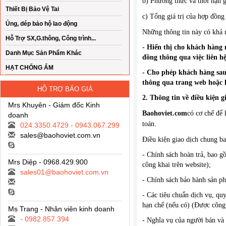
b) Phương thức và thời hạn 
Thiết Bị Bảo Vệ Tai
c) Tổng giá trị của hợp đồng
Ủng, dép bảo hộ lao động
Những thông tin này có khả n
Hỗ Trợ SX,G.thông, Công trình...
- Hiển thị cho khách hàng 
Danh Mục Sản Phẩm Khác
đồng thông qua việc liên h
HẠT CHỐNG ẨM
- Cho phép khách hàng sau 
thông qua trang web hoặc 
HỖ TRỢ BÁO GIÁ
2. Thông tin về điều kiện g
Mrs Khuyên - Giám đốc Kinh
Baohoviet.com
có cơ chế để 
doanh
toán.
024.3350.4729 - 0943.067.299
sales@baohoviet.com.vn
Điều kiện giao dịch chung b
- Chính sách hoàn trả, bao g
Mrs Diệp - 0968.429.900
công khai trên website);
sales01@baohoviet.com.vn
- Chính sách bảo hành sản p
- Các tiêu chuẩn dịch vụ, qu
hạn chế (nếu có) (Được công 
Ms Trang - Nhân viên kinh doanh
- 0982.857.394
- Nghĩa vụ của người bán và 