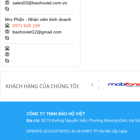
sales03@baohoviet.com.vn
Mrs Phấn - Nhân viên kinh doanh
0971.645.199
baohoviet12@gmail.com
KHÁCH HÀNG CỦA CHÚNG TÔI
CÔNG TY TNHH BẢO HỘ VIỆT
Địa chỉ:
Số 79 Đường Nguyễn Xiển, Phường Khương Đình, Hà Nội,
GPĐKKD số 0104795551 do sở KHĐT TP Hà Nội cấp ngày