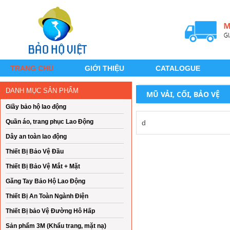
TRANG CHỦ
GIỚI THIỆU
CATALOGUE
DANH MỤC SẢN PHẨM
MŨ VẢI, CỐI, BẢO VỆ
Giầy bảo hộ lao động
Quần áo, trang phục Lao Động
d
Dây an toàn lao động
Thiết Bị Bảo Vệ Đầu
Thiết Bị Bảo Vệ Mắt + Mặt
Găng Tay Bảo Hộ Lao Động
Thiết Bị An Toàn Ngành Điện
Thiết Bị bảo Vệ Đường Hô Hấp
Sản phẩm 3M (Khẩu trang, mặt nạ)