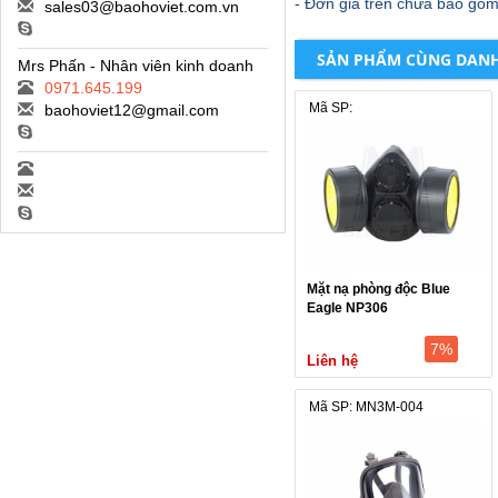
- Đơn giá trên chưa bao gồm 
sales03@baohoviet.com.vn
SẢN PHẨM CÙNG DAN
Mrs Phấn - Nhân viên kinh doanh
0971.645.199
Mã SP:
baohoviet12@gmail.com
Mặt nạ phòng độc Blue
Eagle NP306
7%
Liên hệ
Mã SP: MN3M-004