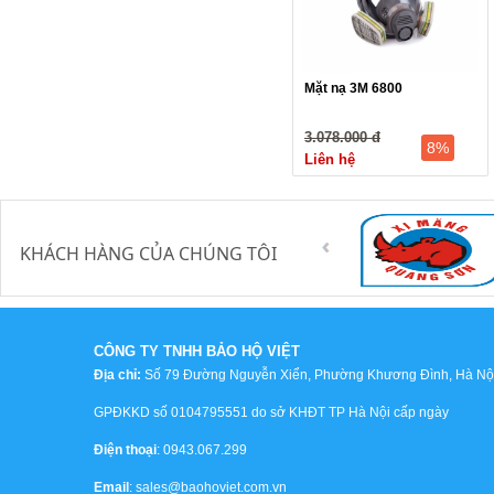
Mặt nạ 3M 6800
3.078.000 đ
8%
Liên hệ
KHÁCH HÀNG CỦA CHÚNG TÔI
CÔNG TY TNHH BẢO HỘ VIỆT
Địa chỉ:
Số 79 Đường Nguyễn Xiển, Phường Khương Đình, Hà Nội,
GPĐKKD số 0104795551 do sở KHĐT TP Hà Nội cấp ngày
Điện thoại
: 0943.067.299
Email
: sales@baohoviet.com.vn