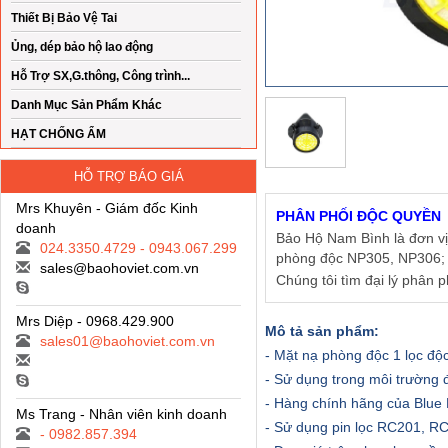
Thiết Bị Bảo Vệ Tai
Ủng, dép bảo hộ lao động
Hỗ Trợ SX,G.thông, Công trình...
Danh Mục Sản Phẩm Khác
HẠT CHỐNG ẨM
HỖ TRỢ BÁO GIÁ
Mrs Khuyên - Giám đốc Kinh
PHÂN PHỐI ĐỘC QUYỀN
doanh
Bảo Hộ Nam Bình là đơn v
024.3350.4729 - 0943.067.299
phòng độc NP305, NP306; 
sales@baohoviet.com.vn
Chúng tôi tìm đại lý phân ph
Mrs Diệp - 0968.429.900
Mô tả sản phẩm:
sales01@baohoviet.com.vn
- Mặt nạ phòng độc 1 lọc độ
- Sử dụng trong môi trường 
- Hàng chính hãng của Blue 
Ms Trang - Nhân viên kinh doanh
- Sử dụng pin lọc RC201, 
- 0982.857.394