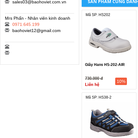
SẢN PHẨM CÙNG DAN
sales03@baohoviet.com.vn
Mã SP: HS202
Mrs Phấn - Nhân viên kinh doanh
0971.645.199
baohoviet12@gmail.com
Giầy Hans HS-202-AIR
730.000 đ
10%
Liên hệ
Mã SP: HS38-2