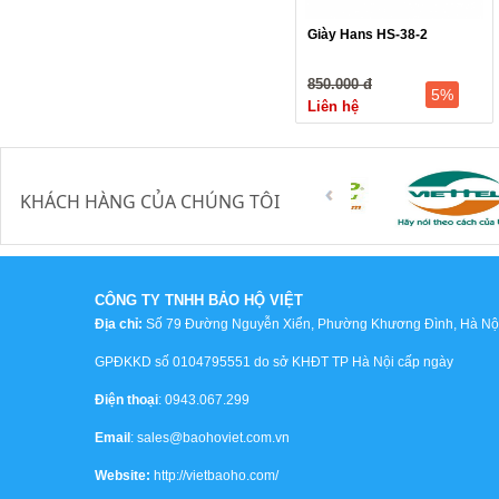
Giày Hans HS-38-2
850.000 đ
5%
Liên hệ
KHÁCH HÀNG CỦA CHÚNG TÔI
CÔNG TY TNHH BẢO HỘ VIỆT
Địa chỉ:
Số 79 Đường Nguyễn Xiển, Phường Khương Đình, Hà Nội,
GPĐKKD số 0104795551 do sở KHĐT TP Hà Nội cấp ngày
Điện thoại
: 0943.067.299
Email
: sales@baohoviet.com.vn
Website:
http://vietbaoho.com/