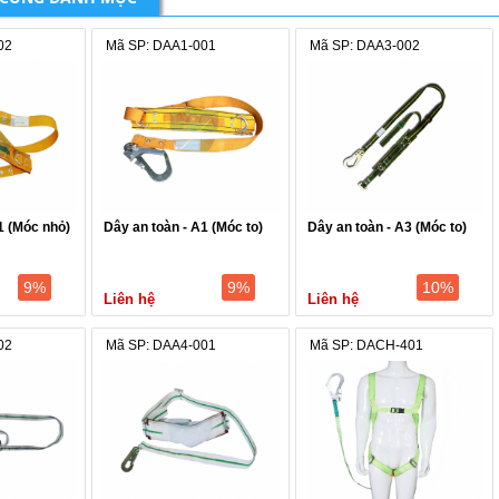
02
Mã SP: DAA1-001
Mã SP: DAA3-002
1 (Móc nhỏ)
Dây an toàn - A1 (Móc to)
Dây an toàn - A3 (Móc to)
9%
9%
10%
Liên hệ
Liên hệ
02
Mã SP: DAA4-001
Mã SP: DACH-401