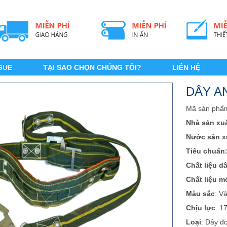
GUE
TẠI SAO CHỌN CHÚNG TÔI?
LIÊN HỆ
DÂY AN
Mã sản phẩ
Nhà sản xuấ
Nước sản x
Tiêu chuẩn
Chất liệu d
Chất liệu m
Màu sắc
: V
Chịu lực
: 1
Loại
: Dây đ