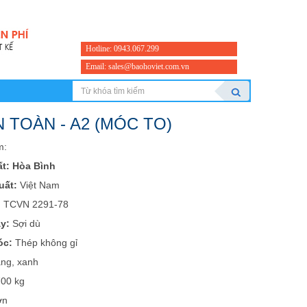
Hotline: 0943.067.299
Email: sales@baohoviet.com.vn
 TOÀN - A2 (MÓC TO)
m:
t: Hòa Bình
uất:
Việt Nam
:
TCVN 2291-78
ây:
Sợi dù
óc:
Thép không gỉ
àng, xanh
700 kg
ơn