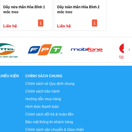
Dây nửa thân Hòa Bình 1
Dây toàn thân Hòa Bình 2
móc treo
móc treo
1
1
Liên hệ
Liên hệ
HIẾU KIỆN
CHÍNH SÁCH CHUNG
Chính sách và Quy định chung
Chính sách bảo hành
Hướng dẫn mua hàng
Hình thức thanh toán
Chính sách đổi trả & hoàn tiền
Bảo mật thông tin khách hàng
Chính sách vận chuyển & Giao nhận