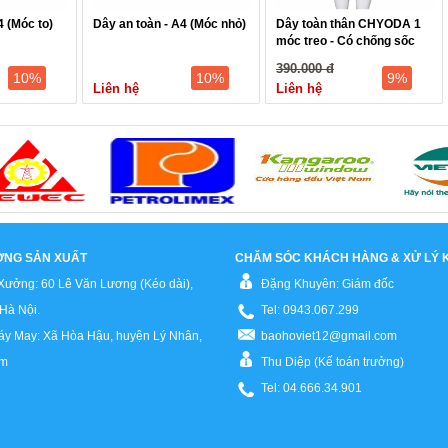
4 (Móc to)
Dây an toàn - A4 (Móc nhỏ)
Dây toàn thân CHYODA 1
móc treo - Có chống sốc
(Liên doanh)
390.000 đ
10%
10%
9%
Liên hệ
Liên hệ
ỞNG SẢN XUẤT
CHĂM SÓC KHÁCH HÀNG & XỬ LÝ K
Xưởng: 60 Lê Văn Lương (Kéo dài),
Đặng Khuyên: Giám đốc
Hà Nội.
Tel: 0943.067.299
y May: Xã Hòa Hậu, huyện Lý Nhân,
baohoviet12@gmail.com
am
Thu Diệp (Kế toán trưởng)
Tel: 04.666.34.901