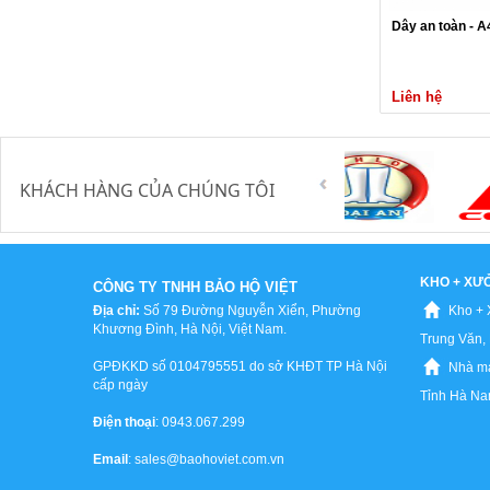
Dây an toàn - A
Liên hệ
KHÁCH HÀNG CỦA CHÚNG TÔI
KHO + XƯ
CÔNG TY TNHH BẢO HỘ VIỆT
Địa chỉ:
Số 79 Đường Nguyễn Xiển, Phường
Kho + 
Khương Đình, Hà Nội, Việt Nam.
Trung Văn, 
GPĐKKD số 0104795551 do sở KHĐT TP Hà Nội
Nhà má
cấp ngày
Tỉnh Hà N
Điện thoại
: 0943.067.299
Email
: sales@baohoviet.com.vn