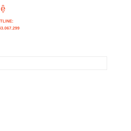
hệ
TLINE:
43.067.299