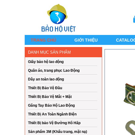
TRANG CHỦ
GIỚI THIỆU
CATALO
DANH MỤC SẢN PHẨM
Giầy bảo hộ lao động
Quần áo, trang phục Lao Động
Dây an toàn lao động
Thiết Bị Bảo Vệ Đầu
Thiết Bị Bảo Vệ Mắt + Mặt
Găng Tay Bảo Hộ Lao Động
Thiết Bị An Toàn Ngành Điện
Thiết Bị bảo Vệ Đường Hô Hấp
Sản phẩm 3M (Khẩu trang, mặt nạ)